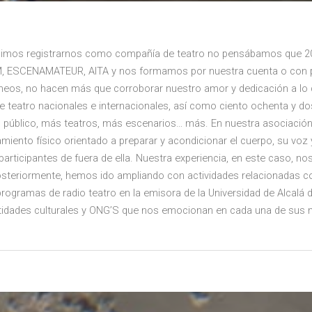
dimos registrarnos como compañía de teatro no pensábamos que 20
TAM, ESCENAMATEUR, AITA y nos formamos por nuestra cuenta o con 
eos, no hacen más que corroborar nuestro amor y dedicación a lo 
teatro nacionales e internacionales, así como ciento ochenta y dos
público, más teatros, más escenarios… más. En nuestra asociación 
ento físico orientado a preparar y acondicionar el cuerpo, su voz y
participantes de fuera de ella. Nuestra experiencia, en este caso,
 Posteriormente, hemos ido ampliando con actividades relacionadas co
rogramas de radio teatro en la emisora de la Universidad de Alcalá 
ntidades culturales y ONG’S que nos emocionan en cada una de sus 